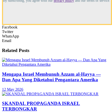
By subscribing, you agree with our
privacy policy
and our terms of service.
Facebook
Twitter
WhatsApp
Email
Related
Posts
Mengapa Israel Membunuh Azzam al-Hayya —
Dan Apa Yang Diketahui Pengantara Amerika
12 May 2026
SKANDAL PROPAGANDA ISRAEL
TERBONGKAR