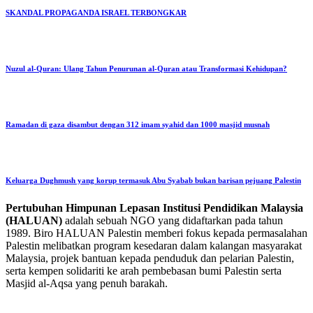
SKANDAL PROPAGANDA ISRAEL TERBONGKAR
Nuzul al-Quran: Ulang Tahun Penurunan al-Quran atau Transformasi Kehidupan?
Ramadan di gaza disambut dengan 312 imam syahid dan 1000 masjid musnah
Keluarga Dughmush yang korup termasuk Abu Syabab bukan barisan pejuang Palestin
Pertubuhan Himpunan Lepasan Institusi Pendidikan Malaysia
(HALUAN)
adalah sebuah NGO yang didaftarkan pada tahun
1989. Biro HALUAN Palestin memberi fokus kepada permasalahan
Palestin melibatkan program kesedaran dalam kalangan masyarakat
Malaysia, projek bantuan kepada penduduk dan pelarian Palestin,
serta kempen solidariti ke arah pembebasan bumi Palestin serta
Masjid al-Aqsa yang penuh barakah.